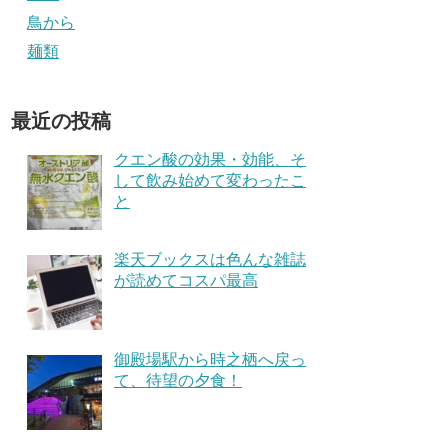
鳥から
麺類
最近の投稿
クエン酸の効果・効能、そ
して飲み始めて変わったこ
と
楽天ブックスは色んな雑誌
が読めてコスパ最高
御殿場駅から時之栖へ戻っ
て、待望の夕食！