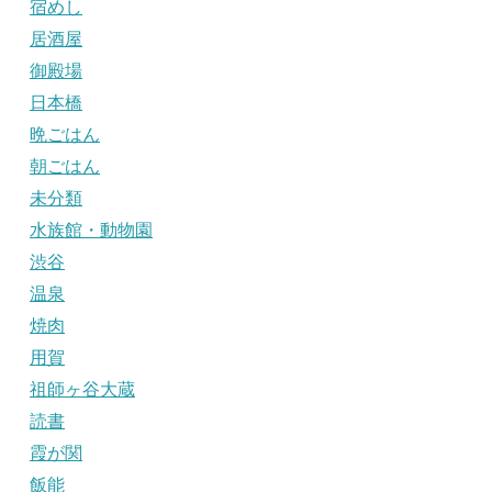
宿めし
居酒屋
御殿場
日本橋
晩ごはん
朝ごはん
未分類
水族館・動物園
渋谷
温泉
焼肉
用賀
祖師ヶ谷大蔵
読書
霞が関
飯能