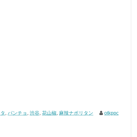
スタ
,
パンチョ
,
渋谷
,
花山椒
,
麻辣ナポリタン
otkppc