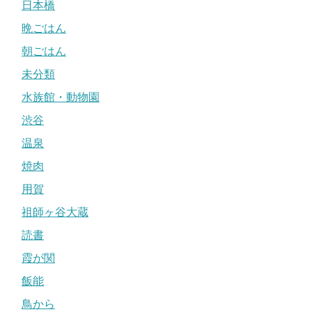
日本橋
晩ごはん
朝ごはん
未分類
水族館・動物園
渋谷
温泉
焼肉
用賀
祖師ヶ谷大蔵
読書
霞が関
飯能
鳥から