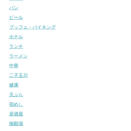
パン
ビール
ブッフェ・バイキング
ホテル
ランチ
ラーメン
中華
二子玉川
健康
天ぷら
宿めし
居酒屋
御殿場