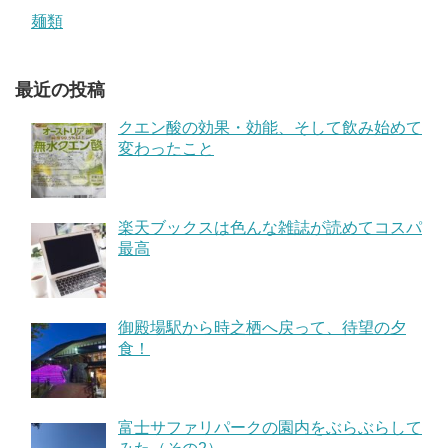
麺類
最近の投稿
クエン酸の効果・効能、そして飲み始めて
変わったこと
楽天ブックスは色んな雑誌が読めてコスパ
最高
御殿場駅から時之栖へ戻って、待望の夕
食！
富士サファリパークの園内をぶらぶらして