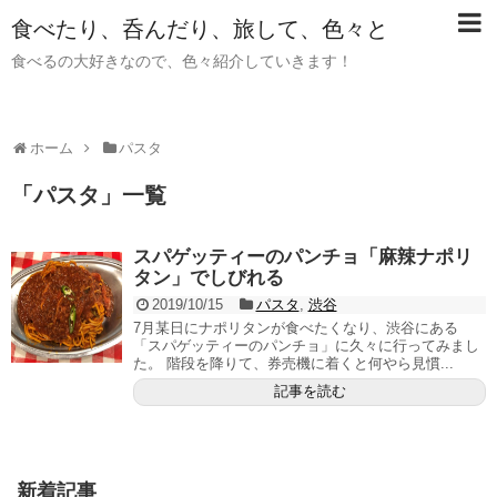
食べたり、呑んだり、旅して、色々と
食べるの大好きなので、色々紹介していきます！
ホーム
パスタ
「
パスタ
」
一覧
スパゲッティーのパンチョ「麻辣ナポリ
タン」でしびれる
2019/10/15
パスタ
,
渋谷
7月某日にナポリタンが食べたくなり、渋谷にある
「スパゲッティーのパンチョ」に久々に行ってみまし
た。 階段を降りて、券売機に着くと何やら見慣...
記事を読む
新着記事