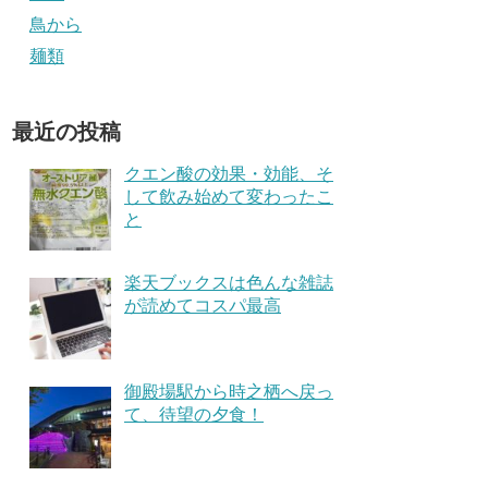
鳥から
麺類
最近の投稿
クエン酸の効果・効能、そ
して飲み始めて変わったこ
と
楽天ブックスは色んな雑誌
が読めてコスパ最高
御殿場駅から時之栖へ戻っ
て、待望の夕食！