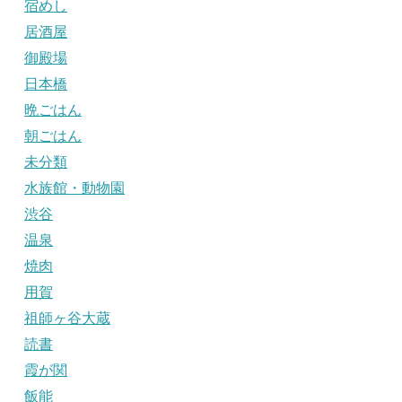
宿めし
居酒屋
御殿場
日本橋
晩ごはん
朝ごはん
未分類
水族館・動物園
渋谷
温泉
焼肉
用賀
祖師ヶ谷大蔵
読書
霞が関
飯能